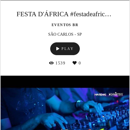
FESTA D'ÁFRICA #festadeafrica #caascar
EVENTOS BR
SÃO CARLOS - SP
PLAY
1539
0