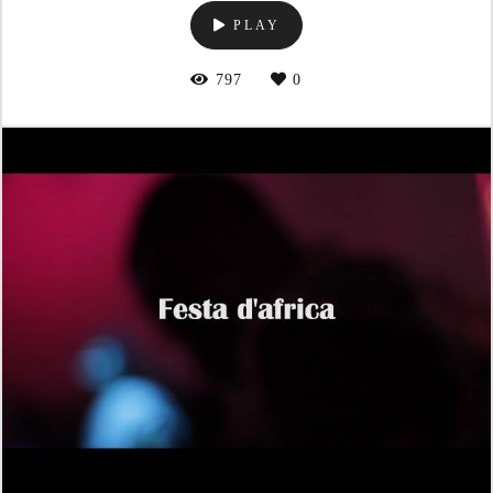
PLAY
797
0