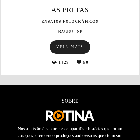
AS PRETAS
ENSAIOS FOTOGRÁFICOS
BAURU - SP
VEJA MAIS
1429
98
SOBRE
Nossa missão é capturar e compartilhar histórias que tocam
corações, oferecendo produções audiovisuais que eternizam